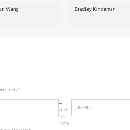
son Wang
Bradley Kindeman
 are marked *
Salva il
mio
nome,