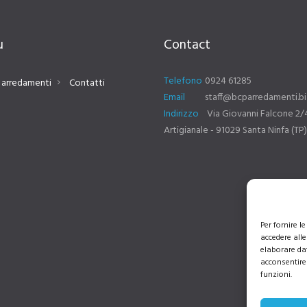
u
Contact
Telefono
0924 61285
 arredamenti
Contatti
Email
staff@bcparredamenti.bi
Indirizzo
Via Giovanni Falcone 2/
Artigianale - 91029 Santa Ninfa (TP)
Per fornire 
accedere alle
elaborare da
acconsentire 
funzioni.