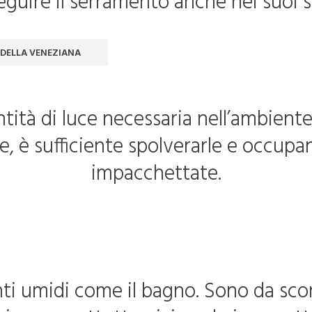
seguire il serramento anche nei suoi 
 DELLA VENEZIANA
tità di luce necessaria nell’ambient
e, è sufficiente spolverarle e occup
impacchettate.
nti umidi come il bagno. Sono da scon