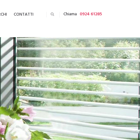
Chiama
0924 61285
CHI
CONTATTI