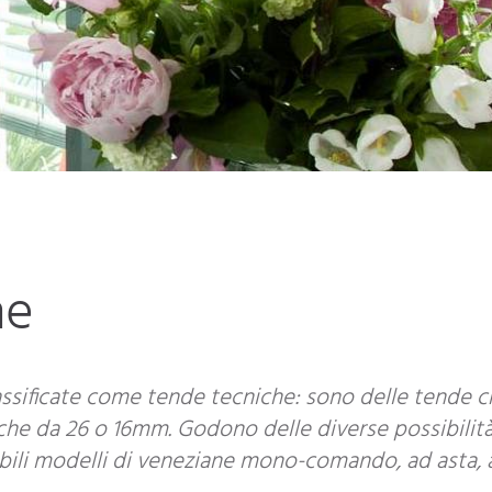
he
ssificate come tende tecniche: sono delle tende ch
he da 26 o 16mm. Godono delle diverse possibilità 
bili modelli di veneziane mono-comando, ad asta, a