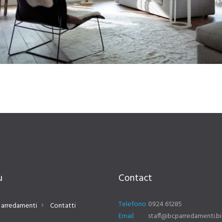
u
Contact
Telefono
0924 61285
 arredamenti
Contatti
Email
staff@bcparredamenti.bi