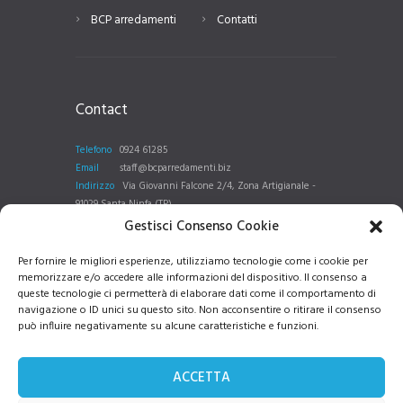
BCP arredamenti
Contatti
Contact
Telefono
0924 61285
Email
staff@bcparredamenti.biz
Indirizzo
Via Giovanni Falcone 2/4, Zona Artigianale -
91029 Santa Ninfa (TP)
Gestisci Consenso Cookie
Per fornire le migliori esperienze, utilizziamo tecnologie come i cookie per
memorizzare e/o accedere alle informazioni del dispositivo. Il consenso a
Seguici su
queste tecnologie ci permetterà di elaborare dati come il comportamento di
navigazione o ID unici su questo sito. Non acconsentire o ritirare il consenso
può influire negativamente su alcune caratteristiche e funzioni.
BCP Arredamenti
ACCETTA